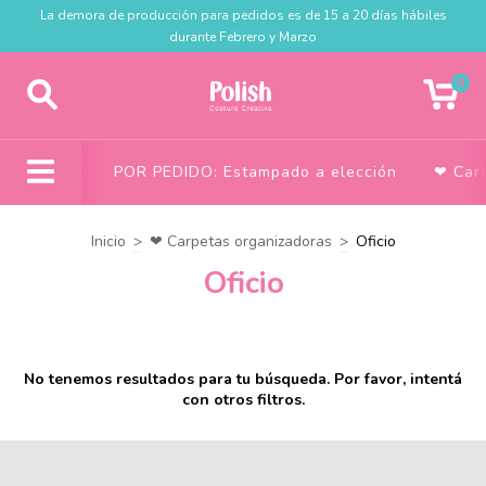
La demora de producción para pedidos es de 15 a 20 días hábiles
durante Febrero y Marzo
0
POR PEDIDO: Estampado a elección
❤ Car
Inicio
>
❤ Carpetas organizadoras
>
Oficio
Oficio
No tenemos resultados para tu búsqueda. Por favor, intentá
con otros filtros.