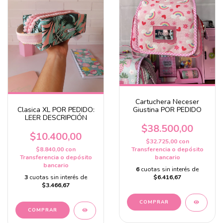
Cartuchera Neceser
Clasica XL POR PEDIDO:
Giustina POR PEDIDO
LEER DESCRIPCIÓN
$38.500,00
$10.400,00
$32.725,00
con
$8.840,00
con
Transferencia o depósito
Transferencia o depósito
bancario
bancario
6
cuotas sin interés de
3
cuotas sin interés de
$6.416,67
$3.466,67